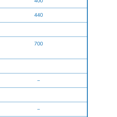
400
440
700
–
–