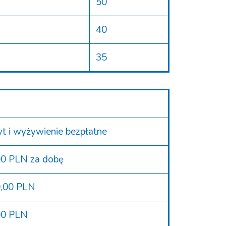
50
40
35
t i wyżywienie bezpłatne
00 PLN za dobę
0,00 PLN
00 PLN