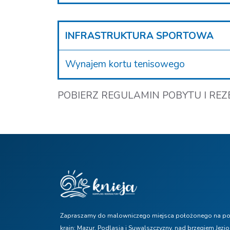
INFRASTRUKTURA SPORTOWA
Wynajem kortu tenisowego
POBIERZ REGULAMIN POBYTU I RE
Zapraszamy do malowniczego miejsca położonego na pog
krain: Mazur, Podlasia i Suwalszczyzny, nad brzegiem Jezi