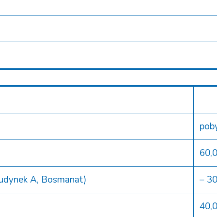
poby
60,
Budynek A, Bosmanat)
– 3
40,