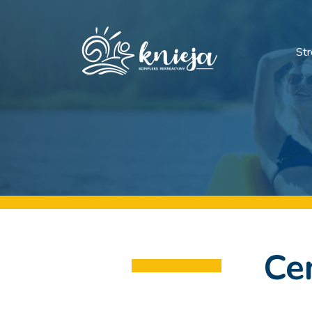
St
Ce