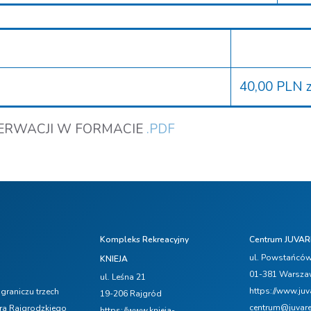
40,00 PLN z
ZERWACJI W FORMACIE
.PDF
Kompleks Rekreacyjny
Centrum JUVAR
ul. Powstańców 
KNIEJA
01-381 Warsz
ul. Leśna 21
https://www.juv
raniczu trzech
19-206 Rajgród
centrum@juvare
ora Rajgrodzkiego
https://www.knieja-