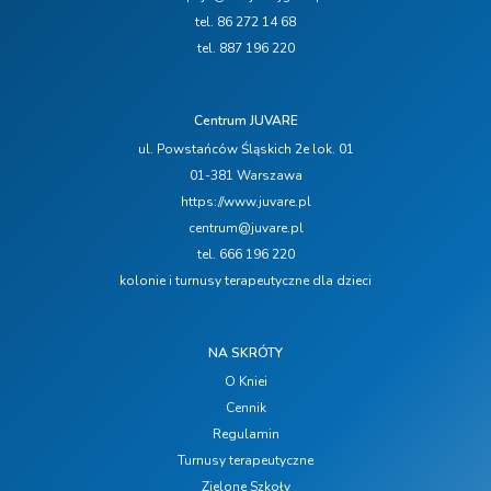
tel. 86 272 14 68
tel. 887 196 220
Centrum JUVARE
ul. Powstańców Śląskich 2e lok. 01
01-381 Warszawa
https://www.juvare.pl
centrum@juvare.pl
tel. 666 196 220
kolonie i turnusy terapeutyczne dla dzieci
NA SKRÓTY
O Kniei
Cennik
Regulamin
Turnusy terapeutyczne
Zielone Szkoły