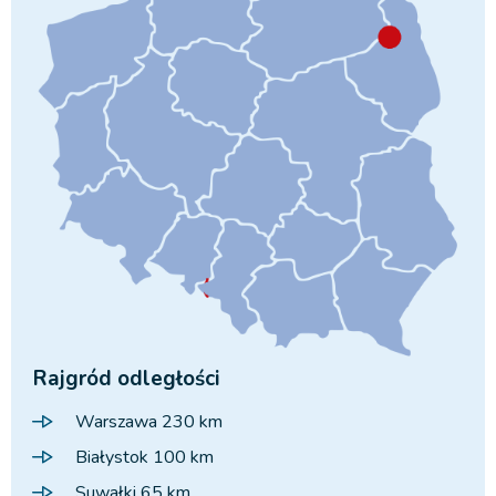
Rajgród odległości
Warszawa 230 km
Białystok 100 km
Suwałki 65 km