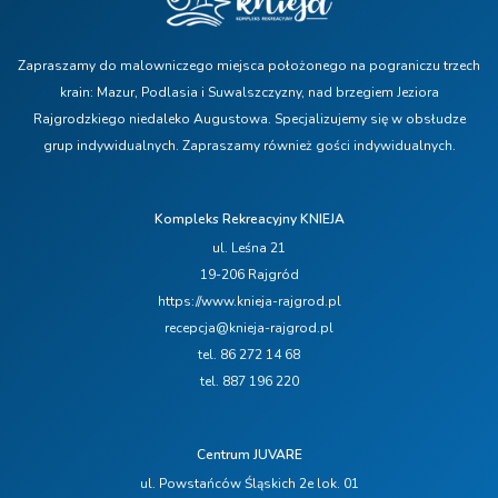
Zapraszamy do malowniczego miejsca położonego na pograniczu trzech
krain: Mazur, Podlasia i Suwalszczyzny, nad brzegiem Jeziora
Rajgrodzkiego niedaleko Augustowa. Specjalizujemy się w obsłudze
grup indywidualnych. Zapraszamy również gości indywidualnych.
Kompleks Rekreacyjny KNIEJA
ul. Leśna 21
19-206 Rajgród
https://www.knieja-rajgrod.pl
recepcja@knieja-rajgrod.pl
tel. 86 272 14 68
tel. 887 196 220
Centrum JUVARE
ul. Powstańców Śląskich 2e lok. 01